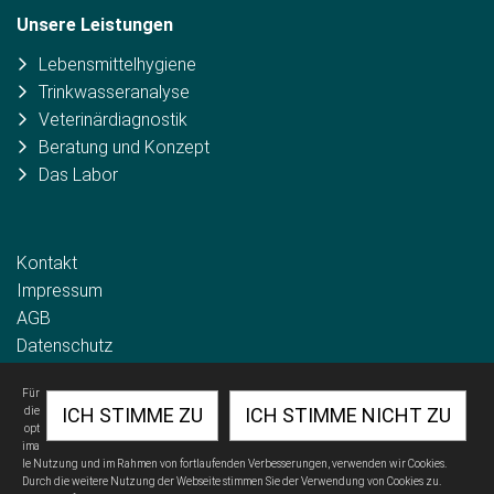
Unsere Leistungen
Lebensmittelhygiene
Trinkwasseranalyse
Veterinärdiagnosti
k
Beratung und Konzept
Das Labor
Kontakt
Impressum
AGB
Datenschutz
Für
ICH STIMME ZU
ICH STIMME NICHT ZU
die
opt
ima
le Nutzung und im Rahmen von fortlaufenden Verbesserungen, verwenden wir Cookies.
Durch die weitere Nutzung der Webseite stimmen Sie der Verwendung von Cookies zu.